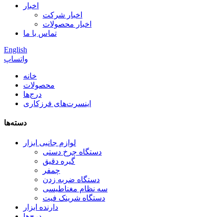
اخبار
اخبار شرکت
اخبار محصولات
تماس با ما
English
واتساپ
خانه
محصولات
درج‌ها
اینسرت‌های فرزکاری
دسته‌ها
لوازم جانبی ابزار
دستگاه چرخ دستی
گیره دقیق
چمفر
دستگاه ضربه زدن
سه نظام مغناطیسی
دستگاه شرینک فیت
دارنده ابزار
درج‌ها