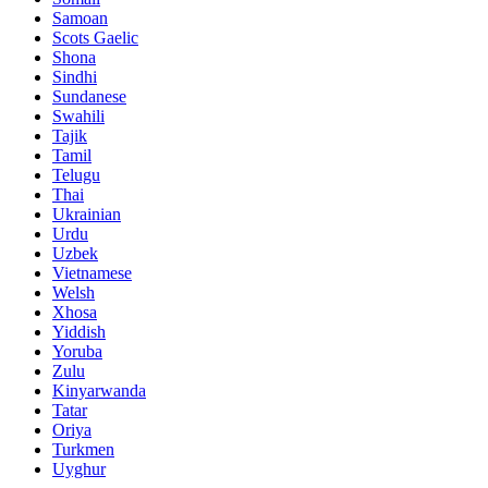
Samoan
Scots Gaelic
Shona
Sindhi
Sundanese
Swahili
Tajik
Tamil
Telugu
Thai
Ukrainian
Urdu
Uzbek
Vietnamese
Welsh
Xhosa
Yiddish
Yoruba
Zulu
Kinyarwanda
Tatar
Oriya
Turkmen
Uyghur