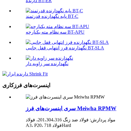
دارنده BT-ER
پایه نگهدارنده قدرتمند BT-C
سه نظام مته یکپارچه BT-APU
نگهدارنده فرز انتهایی قفل جانبی BT-SLA
نگهدارنده سر زاویه دار
اینسرت‌های فرزکاری
سری اینسرت‌های فرز Meiwha RPMW
مواد پردازش: فولاد ضد زنگ 201،304،316، فولاد
A3، P20، فولاد 718Hard