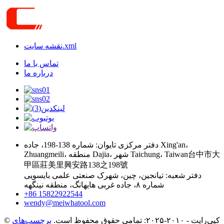
نقشه سایت.xml
تماس با ما
درباره ما
دفتر مرکزی تایوان: شماره 138-198، جاده Xing'an،
Zhuangmeili، منطقه Dajia، شهر Taichung، Taiwan台中市大
甲區莊美里興安路138之198號
دفتر شعبه: تیانجین، چین، شهرک صنعتی علمی بایسویی
شماره ۸، جاده غربی هایهانگ، منطقه نینگهه
‎+86 15822922544‎
wendy@meiwhatool.com
© کپی‌رایت - ۲۰۱۰-۲۰۲۵: تمامی حقوق محفوظ است.
برچسب‌های