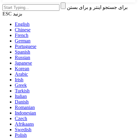
برای جستجو اینتر و برای بستن
ESC بزنید
English
Chinese
French
German
Portuguese
Spanish
Russian
Japanese
Korean
Arabic
Irish
Greek
Turkish
Italian
Danish
Romanian
Indonesian
Czech
Afrikaans
Swedish
Polish