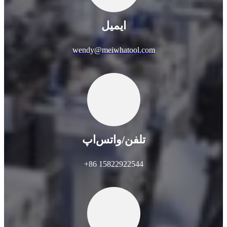
ایمیل
wendy@meiwhatool.com
تلفن/واتس‌اپ
‎+86 15822922544‎