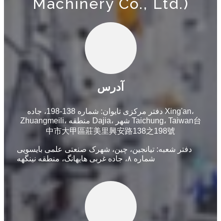
Machinery Co., Ltd.)
آدرس
دفتر مرکزی تایوان: شماره 138-198، جاده Xing'an،
Zhuangmeili، منطقه Dajia، شهر Taichung، Taiwan台
中市大甲區莊美里興安路138之198號
دفتر شعبه: تیانجین، چین، شهرک صنعتی علمی بایسویی
شماره ۸، جاده غربی هایهانگ، منطقه نینگهه