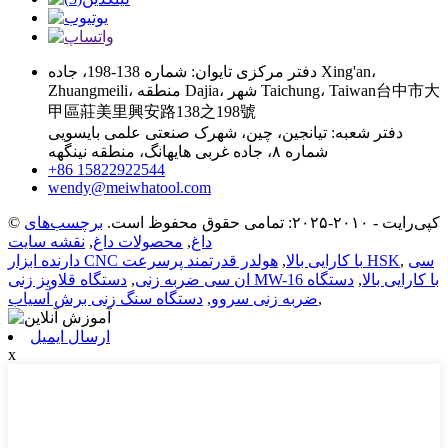
دفتر مرکزی تایوان: شماره 138-198، جاده Xing'an،
Zhuangmeili، منطقه Dajia، شهر Taichung، Taiwan台中市大
甲區莊美里興安路138之198號
دفتر شعبه: تیانجین، چین، شهرک صنعتی علمی بایسویی
شماره ۸، جاده غربی هایهانگ، منطقه نینگهه
‎+86 15822922544‎
wendy@meiwhatool.com
© کپی‌رایت - ۲۰۱۰-۲۰۲۵: تمامی حقوق محفوظ است.
برچسب‌های
داغ
,
محصولات داغ
,
نقشه سایت
سی
,
هولدر قدرتمند پرسرعت HSK
دارنده ابزار CNC با کارایی بالا
,
دستگاه قلاویز زنی MW-16 با کارایی بالا
,
دستگاه
ان سی ضربه زنی
,
,
ضربه زنی سروو
,
دستگاه سنگ زنی برش آسیاب
ارسال ایمیل
x