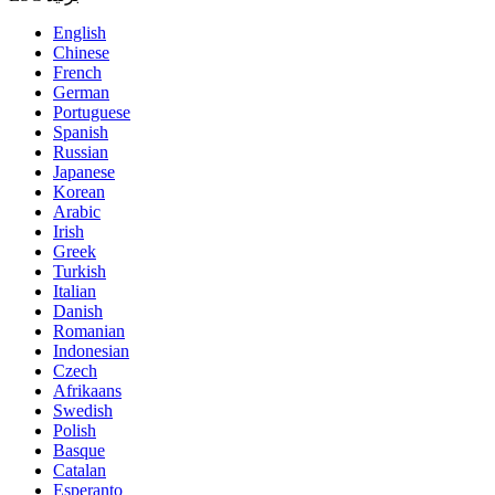
English
Chinese
French
German
Portuguese
Spanish
Russian
Japanese
Korean
Arabic
Irish
Greek
Turkish
Italian
Danish
Romanian
Indonesian
Czech
Afrikaans
Swedish
Polish
Basque
Catalan
Esperanto