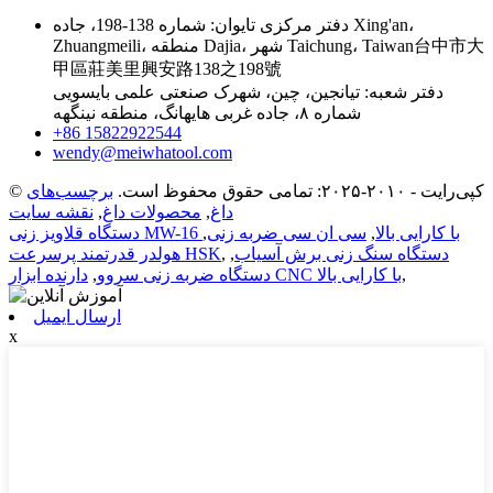
دفتر مرکزی تایوان: شماره 138-198، جاده Xing'an،
Zhuangmeili، منطقه Dajia، شهر Taichung، Taiwan台中市大
甲區莊美里興安路138之198號
دفتر شعبه: تیانجین، چین، شهرک صنعتی علمی بایسویی
شماره ۸، جاده غربی هایهانگ، منطقه نینگهه
‎+86 15822922544‎
wendy@meiwhatool.com
© کپی‌رایت - ۲۰۱۰-۲۰۲۵: تمامی حقوق محفوظ است.
برچسب‌های
داغ
,
محصولات داغ
,
نقشه سایت
دستگاه قلاویز زنی MW-16 با کارایی بالا
,
سی ان سی ضربه زنی
,
دستگاه سنگ زنی برش آسیاب
,
,
هولدر قدرتمند پرسرعت HSK
,
دارنده ابزار CNC با کارایی بالا
دستگاه ضربه زنی سروو
,
ارسال ایمیل
x