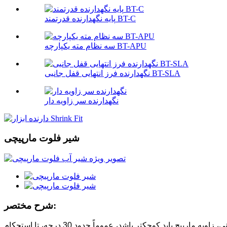
پایه نگهدارنده قدرتمند BT-C
سه نظام مته یکپارچه BT-APU
نگهدارنده فرز انتهایی قفل جانبی BT-SLA
نگهدارنده سر زاویه دار
شیر فلوت مارپیچی
شرح مختصر:
با توجه به زاویه مارپیچ، زاویه برش واقعی قلاویز با افزایش زاویه مارپیچ افزایش می‌یابد. تجربه به ما می‌گوید: برای پردازش فلزات آهنی، زاویه مارپیچ باید کوچکتر باشد، عموماً حدود 30 درجه، تا استحکام